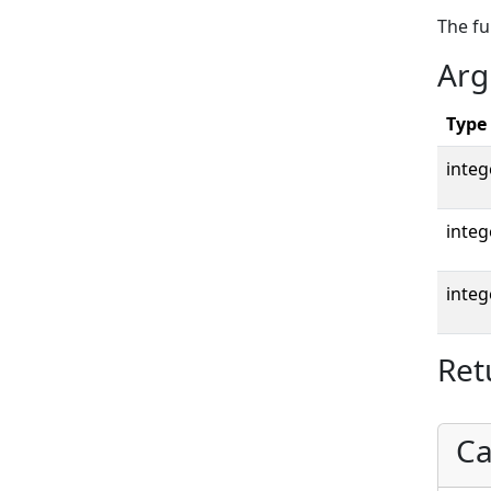
The f
Arg
Type
integ
integ
integ
Ret
Ca