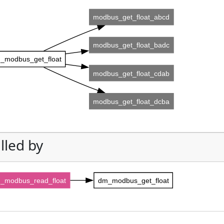
modbus_get_float_abcd
modbus_get_float_badc
_modbus_get_float
modbus_get_float_cdab
modbus_get_float_dcba
lled by
_modbus_read_float
dm_modbus_get_float