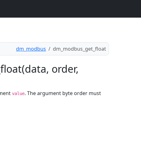
dm_modbus
dm_modbus_get_float
loat(data, order,
ument
. The argument byte order must
value